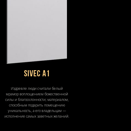
Sivec A1
Издревле люди считали белый
мрамор воплощением божественной
силы и благосклонности; материалом,
способным подарить помещению
уникальность, а его владельцам —
исполнение самых заветных желаний.