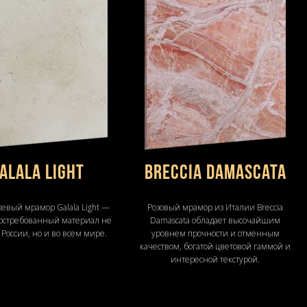
alala Light
Breccia Damascata
евый мрамор Galala Light —
Розовый мрамор из Италии Breccia
остребованный материал не
Damascata обладает высочайшим
 России, но и во всем мире.
уровнем прочности и отменным
качеством, богатой цветовой гаммой и
интересной текстурой.