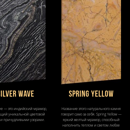
Silver Wave
Spring Yellow
ave — это индийский мрамор,
Название этого натурального камня
ющий уникальной цветовой
говорит само за себя. Spring Yellow —
 и причудливыми узорами.
яркий желтый мрамор, способный
наполнить теплом и светом любое