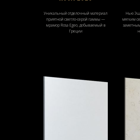
Уникальный отделочный материал
Нью Эш
приятной светло-серой гаммы —
мягким се
мрамор Rosa Egeo, добываемый в
заметным
Греции
н