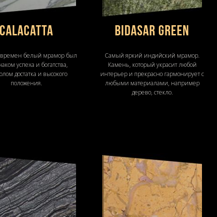
Calacatta
BIDASAR GREEN
 времен белый мрамор был
Самый яркий индийский мрамор.
аком успеха и богатства,
Камень, который украсит любой
лом достатка и высокого
интерьер и прекрасно гармонирует с
положения.
любыми материалами, например
дерево, стекло.