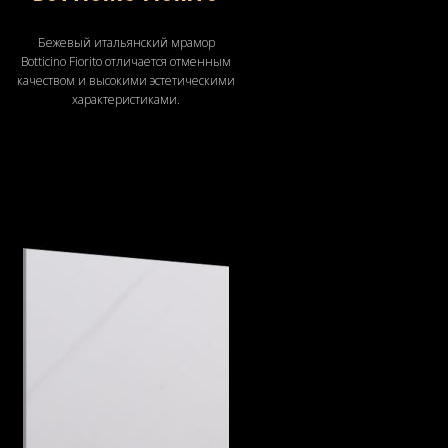
Бежевый итальянский мрамор
Botticino Fiorito отличается отменным
качеством и высокими эстетическими
характеристиками.