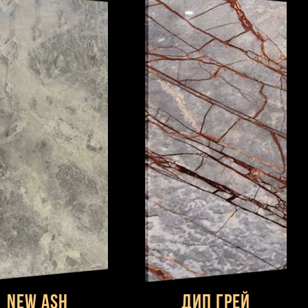
New Ash
Дип Грей