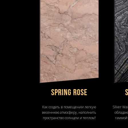
Spring Rose
Как создать в помещении легкую
Silver W
весеннюю атмосферу, наполнить
облада
пространство солнцем и теплом?
гаммой