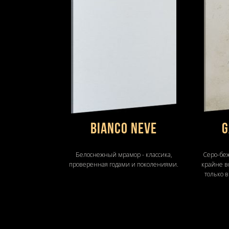
Bianco Neve
G
Белоснежный мрамор - классика,
Серо-беж
проверенная годами и поколениями.
крайне в
только в