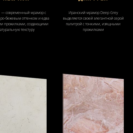
 — современный мрамор с
Иранский мрамор Deep Grey
ро-бежевым оттенком и едва
выделяется своей элегантной серой
и прожилками, создающими
палитрой с тонкими, изящными
атуральную текстуру
прожилками