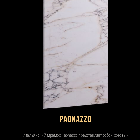
Paonazzo
Итальянский мрамор Paonazzo представляет собой розовый