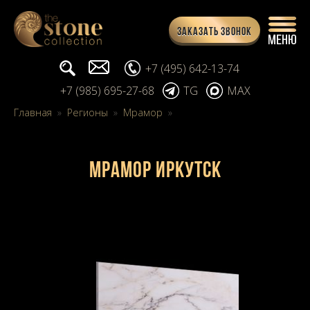
Заказать звонок
Поиск...
info@stone-collection.ru
+7 (495) 642-13-74
+7 (985) 695-27-68
TG
MAX
Главная
»
Регионы
»
Мрамор
»
Мрамор Иркутск