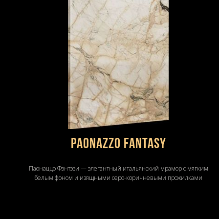
Paonazzo Fantasy
Паонаццо Фэнтэзи — элегантный итальянский мрамор с мягким
белым фоном и изящными серо-коричневыми прожилками