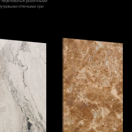
т переливаться различными
мутровыми оттенками при
разном освещении.