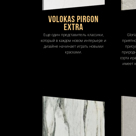
Volokas Pirgon
Extra
Еще один представитель классики,
Glori
который в каждом новом интерьере и
приятно
дизайне начинает играть новыми
прису
красками.
природн
сорта ир
имеет 