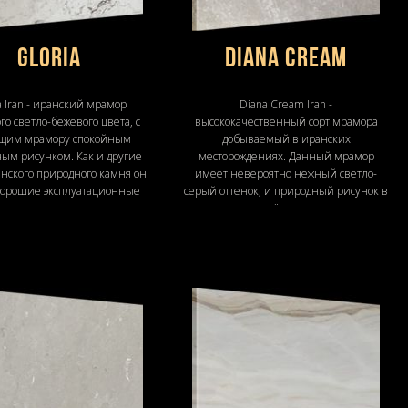
Gloria
Diana Cream
a Iran - иранский мрамор
Diana Cream Iran -
го светло-бежевого цвета, с
высококачественный сорт мрамора
щим мрамору спокойным
добываемый в иранских
ым рисунком. Как и другие
месторождениях. Данный мрамор
анского природного камня он
имеет невероятно нежный светло-
хорошие эксплуатационные
серый оттенок, и природный рисунок в
характеристики
виде лёгких волн.