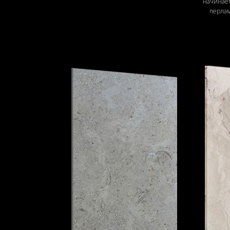
начинае
перла