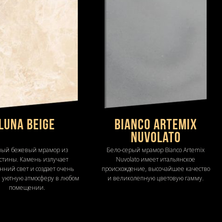
LUNA BEIGE
Bianco Artemix
Nuvolato
ый бежевый мрамор из
Бело-серый мрамор Bianco Artemix
стины. Камень излучает
Nuvolato имеет итальянское
нний свет и создает очень
происхождение, высочайшее качество
 уютную атмосферу в любом
и великолепную цветовую гамму.
помещении.