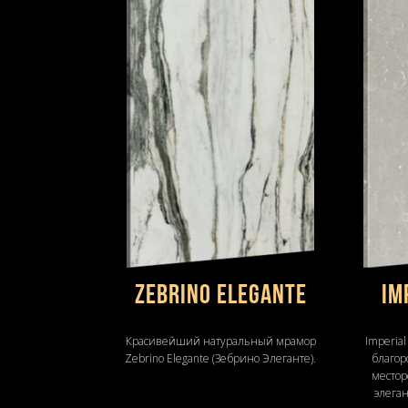
Zebrino Elegante
Im
Красивейший натуральный мрамор
Imperial
Zebrino Elegante (Зебрино Элеганте).
благор
местор
элеган