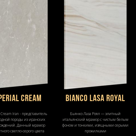
perial Cream
Bianco Lasa Royal
 Cream Iran - представитель
Бьянко Лаза Роял — элитный
одной породы из иранских
итальянский мрамор с чистым белым
ождений. Данный мрамор
фоном и тонкими, изящными серыми
тного светло-серого цвета
прожилками