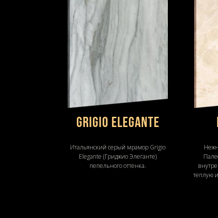
Grigio Elegante
Итальянский серый мрамор Grigio
Нежн
Elegante (Гриджио Элеганте)
Пале
пепельного оттенка.
внутре
теплую и