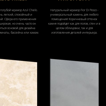
олубой мрамор Azul Chielo.
Натуральный мрамор Fior Di Pesco -
ь легкий, спокойный и
универсальный камень для любого
ый. Сфера его применения
помещения! Коричневый оттенок
ирокая, но очень часто он
камня подойдет как для полов, стен и в
иться основой для дизайна
целом облицовки, так и для
омнаты, бассейна или хамам.
изготовления деталей интерьера.