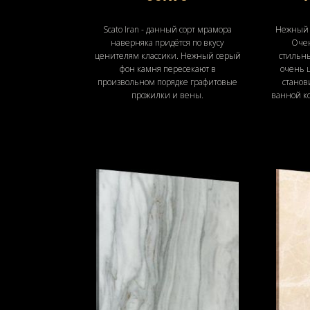
Scato Iran - данный сорт мрамора
Нежный г
наверняка придётся по вкусу
Очен
ценителям классики. Нежный серый
стильн
фон камня пересекают в
очень ш
произвольном порядке графитовые
станов
прожилки и вены.
ванной к