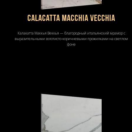
Calacatta Macchia Vecchia
Калакатта Маккья Веккья — благородный итальянский мрамор с
выразительными золотисто-коричневыми прожилками на светлом
фоне