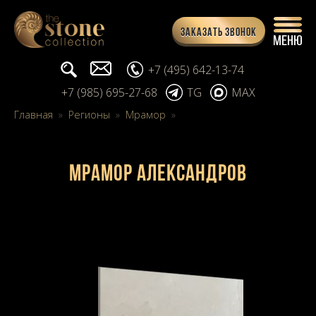
Заказать звонок
Поиск...
info@stone-collection.ru
+7 (495) 642-13-74
+7 (985) 695-27-68
TG
MAX
Главная
»
Регионы
»
Мрамор
»
Мрамор Александров