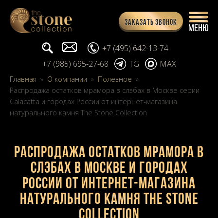
Заказать звонок
Поиск...
info@stone-collection.ru
+7 (495) 642-13-74
+7 (985) 695-27-68
TG
MAX
Главная
»
О компании
»
Полезное
»
Распродажа остатков мрамора в слэбах в Москве серии
Calacatta и городах России от интернет-магазина
натурального камня The Stone Collection
Распродажа остатков мрамора в
слэбах в Москве и городах
России от интернет-магазина
натурального камня The Stone
Collection