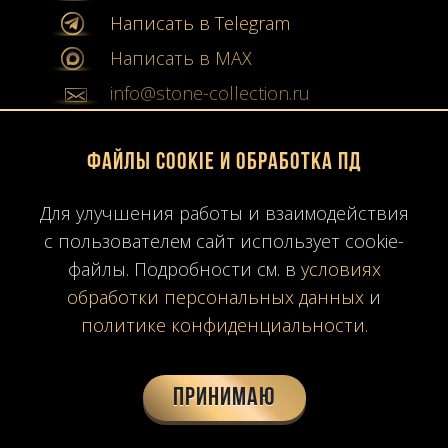
Написать в Telegram
Написать в MAX
info@stone-collection.ru
Мы в социальных сетях:
Файлы Cookie и обработка ПД
Instagram
Для улучшения работы и взаимодействия
Youtube
с пользователем сайт использует cookie-
файлы. Подробности см. в
условиях
Карта сайта
обработки персональных данных
и
Политика конфиденциальности
политике конфиденциальности
.
Согласие на обработку ПД
Время работы: ПН-ПТ
10:00-19:00
МСК
Принимаю