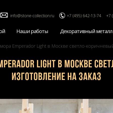
info@stone-collection.ru
+7 (495) 642-13-74
+7 
ой
Наши работы
Декоративный металл
амора Emperador Light в Москве светло-коричневы
mperador Light в Москве св
изготовление на заказ