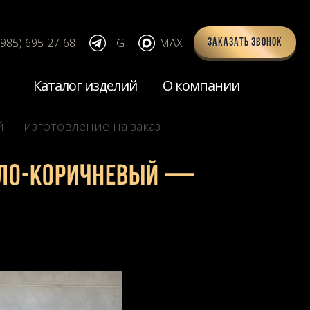
(985) 695-27-68
TG
MAX
Заказать звонок
Каталог изделий
О компании
й — изготовление на заказ
етло-коричневый —