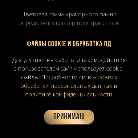
Цветовая гамма мраморного панно
определяет характер пространства и
эмоциональное восприятие интерьера.
Файлы Cookie и обработка ПД
Светлые и белые оттенки
Для улучшения работы и взаимодействия
Светлый мрамор является наиболее
с пользователем сайт использует cookie-
востребованным для панно, особенно в
файлы. Подробности см. в
условиях
жилых интерьерах.
обработки персональных данных
и
политике конфиденциальности
.
Наиболее популярные сорта:
Принимаю
Calacatta — белый фон с крупными,
динамичными прожилками серого и