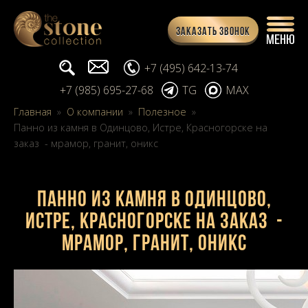
Заказать звонок
Поиск...
info@stone-collection.ru
+7 (495) 642-13-74
+7 (985) 695-27-68
TG
MAX
Главная
»
О компании
»
Полезное
»
Панно из камня в Одинцово, Истре, Красногорске на
заказ - мрамор, гранит, оникс
Панно из камня в Одинцово,
Истре, Красногорске на заказ -
мрамор, гранит, оникс