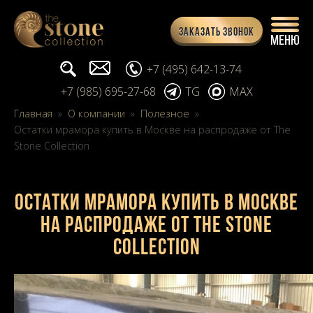
Заказать звонок
Поиск...
info@stone-collection.ru
+7 (495) 642-13-74
+7 (985) 695-27-68
TG
MAX
Главная
»
О компании
»
Полезное
»
Остатки мрамора купить в Москве на распродаже от The
Stone Collection
Остатки мрамора купить в Москве
на распродаже от The Stone
Collection