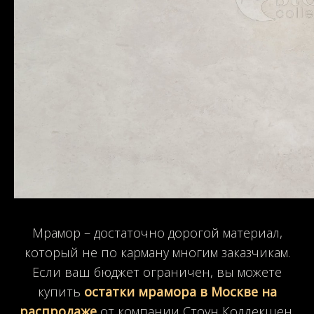
Мрамор – достаточно дорогой материал,
который не по карману многим заказчикам.
Если ваш бюджет ограничен, вы можете
купить
остатки мрамора в Москве на
распродаже
от компании Стоун Коллекшен.