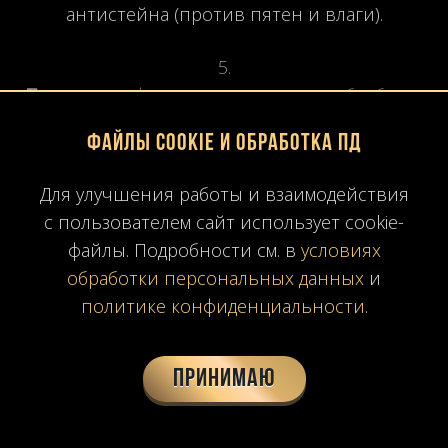
антистейна (против пятен и влаги).
Полировка:
финальная машинная обработка
для восстановления блеска после монтажа.
Файлы Cookie и обработка ПД
8. Уход и обслуживание
Для улучшения работы и взаимодействия
с пользователем сайт использует cookie-
Основные правила:
файлы. Подробности см. в
условиях
обработки персональных данных
и
политике конфиденциальности
.
Использовать только
нейтральные моющие
средства
(pH 7).
Принимаю
Избегать кислотных и абразивных составов.