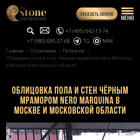
Заказать звонок
Поиск...
info@stone-collection.ru
+7 (495) 642-13-74
+7 (985) 695-27-68
TG
MAX
Главная
»
О компании
»
Полезное
»
Облицовка пола и стен чёрным мрамором Nero Marquina
в Москве и Московской области
Облицовка пола и стен чёрным
мрамором
Nero Marquina в
Москве и Московской области