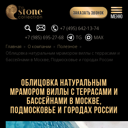
Заказать звонок
Поиск...
info@stone-collection.ru
+7 (495) 642-13-74
+7 (985) 695-27-68
TG
MAX
Главная
»
О компании
»
Полезное
»
Облицовка натуральным мрамором виллы с террасами и
бассейнами в Москве, Подмосковье и городах России
Облицовка натуральным
мрамором виллы с террасами и
бассейнами в Москве,
Подмосковье и городах России