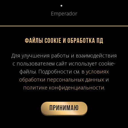
Emperador
Контрастные современные
Файлы Cookie и обработка ПД
Nero Marquina
Для улучшения работы и взаимодействия
с пользователем сайт использует cookie-
Выбор зависит от климата и архитектурной
файлы. Подробности см. в
условиях
стилистики.
обработки персональных данных
и
политике конфиденциальности
.
5. Технические особенности
экстерьера
Принимаю
5.1 Климатическая устойчивость