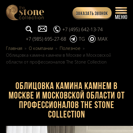
Заказать звонок
Поиск...
info@stone-collection.ru
+7 (495) 642-13-74
+7 (985) 695-27-68
TG
MAX
Главная
»
О компании
»
Полезное
»
Облицовка камина камнем в Москве и Московской
области от профессионалов The Stone Collection
Облицовка камина камнем в
Москве и Московской области от
профессионалов The Stone
Collection