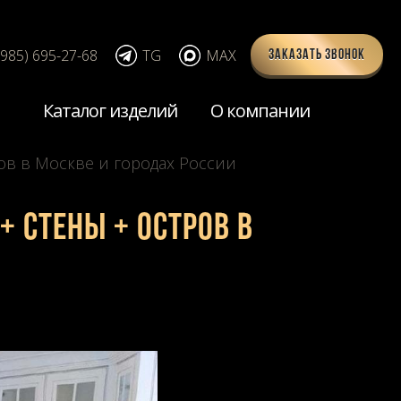
(985) 695-27-68
TG
MAX
Заказать звонок
Каталог изделий
О компании
ов в Москве и городах России
 стены + остров в