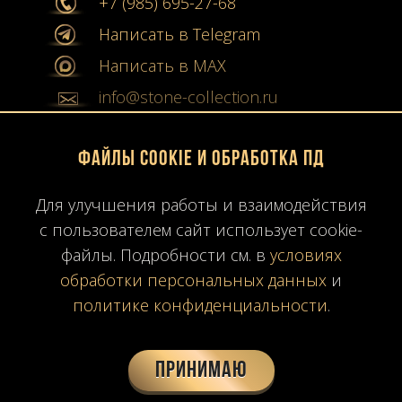
+7 (985) 695-27-68
Написать в Telegram
Написать в MAX
info@stone-collection.ru
Мы в социальных сетях:
Файлы Cookie и обработка ПД
Instagram
Для улучшения работы и взаимодействия
Youtube
с пользователем сайт использует cookie-
файлы. Подробности см. в
условиях
Карта сайта
обработки персональных данных
и
Политика конфиденциальности
политике конфиденциальности
.
Согласие на обработку ПД
Время работы: ПН-ПТ
10:00-19:00
МСК
Принимаю