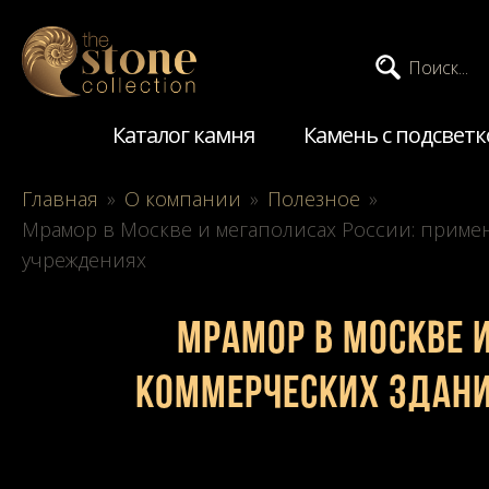
Поиск...
Каталог камня
Камень с подсветк
Главная
»
О компании
»
Полезное
»
Мрамор в Москве и мегаполисах России: примен
учреждениях
Мрамор в Москве и
коммерческих здани