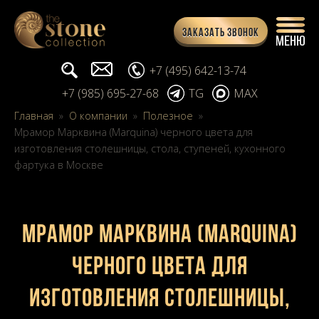
Заказать звонок
Поиск...
info@stone-collection.ru
+7 (495) 642-13-74
+7 (985) 695-27-68
TG
MAX
Главная
»
О компании
»
Полезное
»
Мрамор Марквина (Marquina) черного цвета для
изготовления столешницы, стола, ступеней, кухонного
фартука в Москве
Мрамор Марквина (Marquina)
черного цвета для
изготовления столешницы,