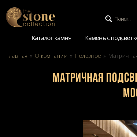
Поиск...
Каталог камня
Камень с подсветк
Главная
»
О компании
»
Полезное
»
Матричная
Матричная подсве
Мо