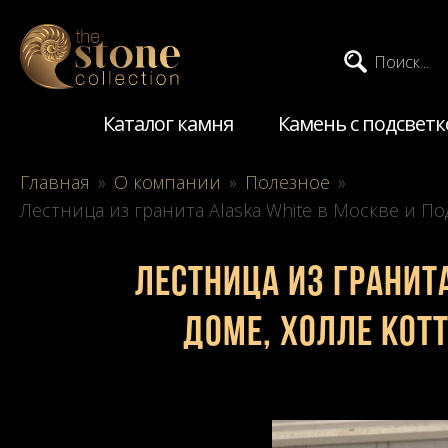
Поиск...
Каталог камня
Камень с подсветк
Главная
»
О компании
»
Полезное
»
Лестница из гранита Alaska White в Москве и П
Лестница из гранит
доме, холле кот