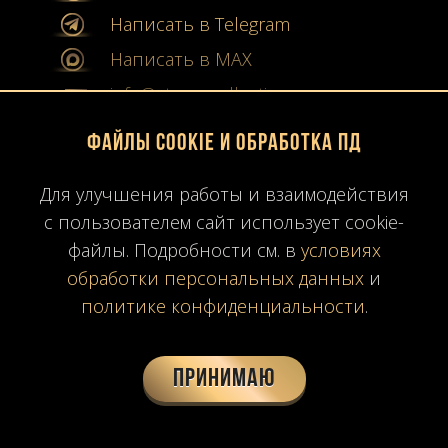
Написать в Telegram
Написать в MAX
info@stone-collection.ru
Файлы Cookie и обработка ПД
Мы в социальных сетях:
Для улучшения работы и взаимодействия
Instagram
с пользователем сайт использует cookie-
Youtube
файлы. Подробности см. в
условиях
обработки персональных данных
и
Карта сайта
политике конфиденциальности
.
Политика конфиденциальности
Согласие на обработку ПД
Время работы: ПН-ПТ
10:00-19:00
МСК
Принимаю