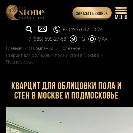
Заказать звонок
Поиск...
info@stone-collection.ru
+7 (495) 642-13-74
+7 (985) 695-27-68
TG
MAX
Главная
»
О компании
»
Полезное
»
Кварцит для облицовки пола и стен в Москве и
Подмосковье
Кварцит для облицовки пола и
стен в Москве и Подмосковье