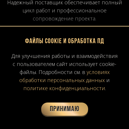
Надежный поставщик обеспечивает полный
цикл работ и профессиональное
сопровождение проекта.
Заключение
Файлы Cookie и обработка ПД
Премиальный оникс — это уникальный
Для улучшения работы и взаимодействия
материал, способный преобразить кухню в
с пользователем сайт использует cookie-
доме или квартире в Москве. Его
файлы. Подробности см. в
условиях
полупрозрачность, богатая цветовая палитра
обработки персональных данных
и
и эффект подсветки делают интерьер
политике конфиденциальности
.
эксклюзивным и визуально выразительным.
Принимаю
Для владельцев элитной недвижимости
оптимальным решением является
комплексная услуга под ключ
, включающая