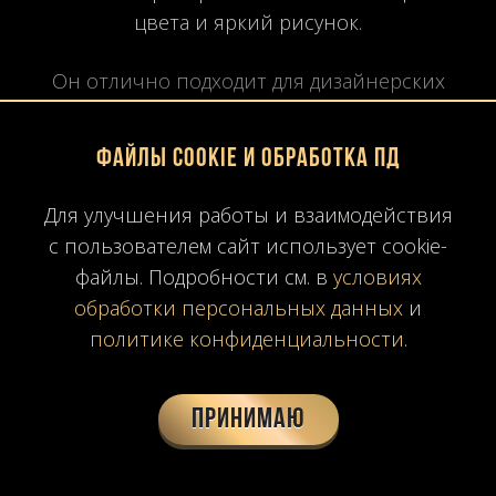
цвета и яркий рисунок.
Он отлично подходит для дизайнерских
интерьеров.
Файлы Cookie и обработка ПД
Что такое мраморные слэбы
Для улучшения работы и взаимодействия
с пользователем сайт использует cookie-
Слэб — это большая плита натурального
файлы. Подробности см. в
условиях
камня.
обработки персональных данных
и
Размеры могут достигать:
политике конфиденциальности
.
2–3 метров по длине
Принимаю
1,5–2 метров по высоте