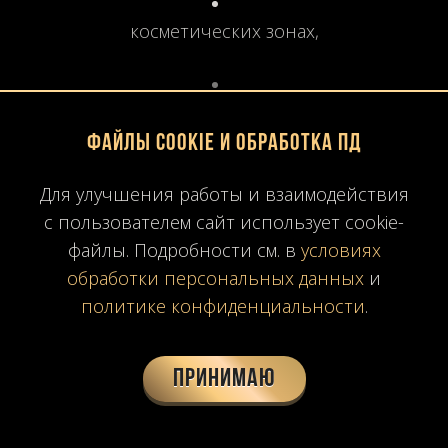
косметических зонах,
премиальных корнерах и бренд-боксах.
Файлы Cookie и обработка ПД
Преимущества:
Для улучшения работы и взаимодействия
с пользователем сайт использует cookie-
файлы. Подробности см. в
условиях
создаёт образ роскоши и эксклюзивности;
обработки персональных данных
и
политике конфиденциальности
.
отлично сочетается с металлом (латунь,
золото, нержавейка);
Принимаю
устойчив к умеренной эксплуатационной