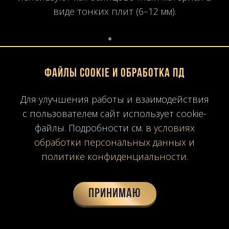
виде тонких плит (6–12 мм).
Для стационарных конструкций применяют
полноразмерные плиты 20–30 мм.
Файлы Cookie и обработка ПД
Для улучшения работы и взаимодействия
Часто комбинируется с металлом —
с пользователем сайт использует cookie-
облегчённая рама позволяет снизить общий
файлы. Подробности см. в
условиях
вес.
обработки персональных данных
и
политике конфиденциальности
.
4. Технологические аспекты и
инновации
Принимаю
4.1. Тонкие плиты