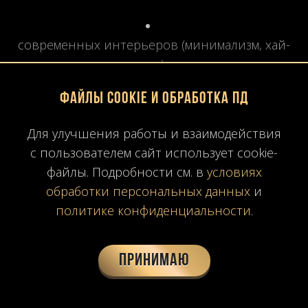
современных интерьеров (минимализм, хай-
тек),
Файлы Cookie и обработка ПД
ар-деко, классики, неоклассики,
Для улучшения работы и взаимодействия
с пользователем сайт использует cookie-
файлы. Подробности см. в
условиях
авторских проектов.
обработки персональных данных
и
политике конфиденциальности
.
3. Технические и
эксплуатационные
Принимаю
особенности