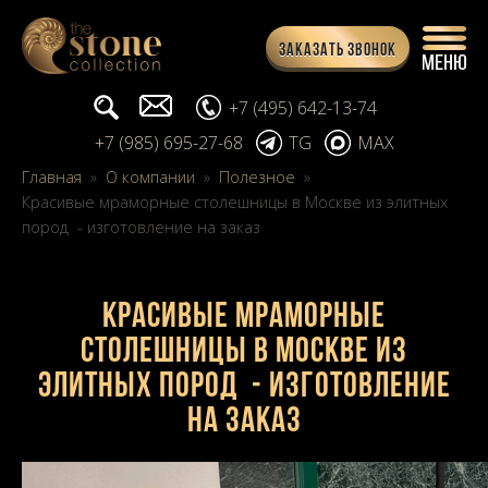
Заказать звонок
Поиск...
info@stone-collection.ru
+7 (495) 642-13-74
+7 (985) 695-27-68
TG
MAX
Главная
»
О компании
»
Полезное
»
Красивые мраморные столешницы в Москве из элитных
пород - изготовление на заказ
Красивые мраморные
столешницы в Москве из
элитных пород - изготовление
на заказ