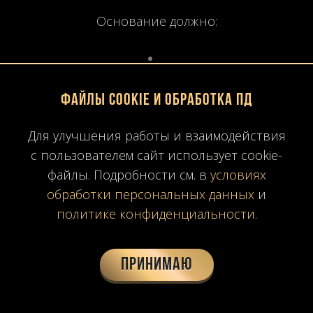
Основание должно:
выдерживать значительный вес;
Файлы Cookie и обработка ПД
быть строго горизонтальным;
Для улучшения работы и взаимодействия
с пользователем сайт использует cookie-
файлы. Подробности см. в
условиях
иметь жесткую конструкцию.
обработки персональных данных
и
политике конфиденциальности
.
6.2. Процесс установки
Принимаю
Используются: