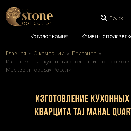
Поиск...
Каталог камня
Камень с подсветк
Главная
»
О компании
»
Полезное
»
Изготовление кухонных столешниц, островков, фа
Москве и городах России
Изготовление кухонных 
кварцита Taj Mahal Quart