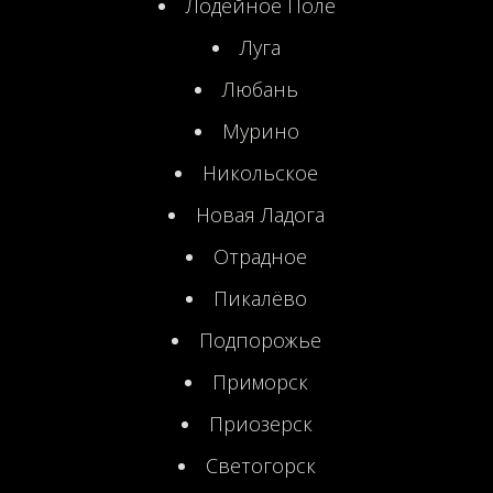
Лодейное Поле
Луга
Любань
Мурино
Никольское
Новая Ладога
Отрадное
Пикалёво
Подпорожье
Приморск
Приозерск
Светогорск