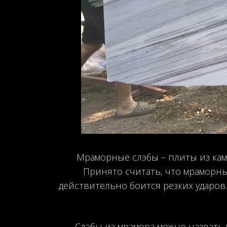
Мраморные слэбы – плиты из камн
Принято считать, что мраморны
действительно боится резких ударов
Слэбы из мрамора можно назвать