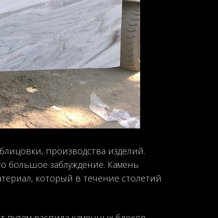
облицовки, производства изделий.
то большое заблуждение. Камень
атериал, который в течение столетий
т путем распила каменных блоков