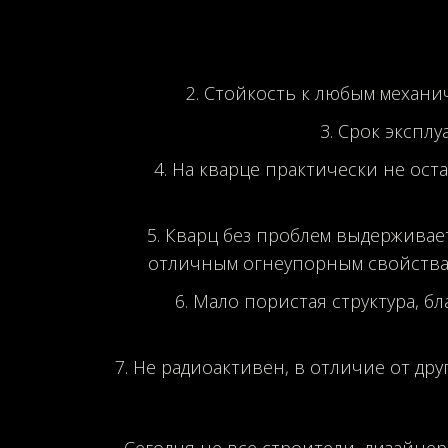
Стойкость к любым механич
Срок эксплу
На кварце практически не ост
Кварц без проблем выдерживает
отличным огнеупорным свойствам
Мало пористая структура, б
Не радиоактивен, в отличие от дру
Сегодня не все строители, дизайне