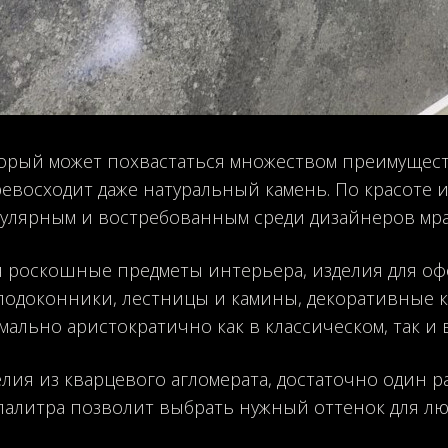
торый может похвастаться множеством преимущест
евосходит даже натуральный камень. По красоте и
пулярным и востребованным среди дизайнеров мра
я роскошные предметы интерьера, изделия для о
подоконники, лестницы и камины, декоративные 
мально аристократично как в классическом, так и
лия из кварцевого агломерата, достаточно один ра
палитра позволит выбрать нужный оттенок для лю