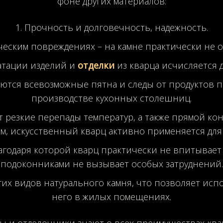
фоне других материалов:
Прочность и долговечность, надежность.
еским повреждениях – на камне практически не о
атации изделий и
отделки
из кварца исчисляется 
аются всевозможные пятна и следы от продуктов 
производстве кухонных столешниц.
 резкие перепады температур, а также прямой конт
, искусственный кварц активно применяется для
лагодаря которой кварц практически не впитывает 
подоконниками не вызывает особых затруднений.
гих видов натурального камня, что позволяет испо
него в жилых помещениях.
ры и отделочники знают о всех преимуществах квар