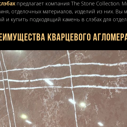
слэбах
предлагает компания The Stone Collection. 
мня, отделочных материалов, изделий из них. Вы 
 и купить подходящий камень в слэбах для отдел
еимущества кварцевого агломер