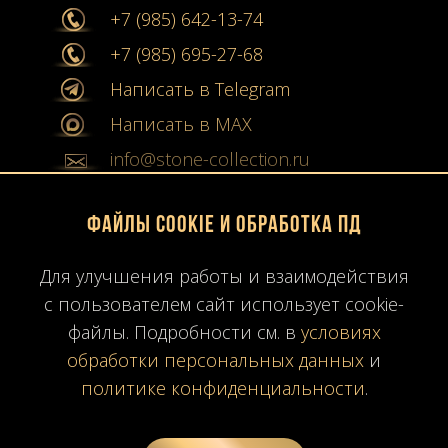
+7 (985) 642-13-74
+7 (985) 695-27-68
Написать в Telegram
Написать в MAX
info@stone-collection.ru
Мы в социальных сетях:
Файлы Cookie и обработка ПД
Instagram
Для улучшения работы и взаимодействия
с пользователем сайт использует cookie-
Youtube
файлы. Подробности см. в
условиях
Карта сайта
обработки персональных данных
и
Политика конфиденциальности
политике конфиденциальности
.
Согласие на обработку ПД
Время работы: ПН-ПТ
10:00-19:00
МСК