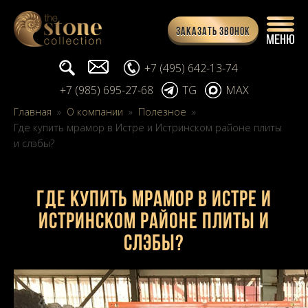
Заказать звонок
Поиск...
info@stone-collection.ru
+7 (495) 642-13-74
+7 (985) 695-27-68
TG
MAX
Главная
»
О компании
»
Полезное
»
Где купить мрамор в Истре и Истринском районе плиты
и слэбы?
Где купить мрамор в Истре и
Истринском районе плиты и
слэбы?