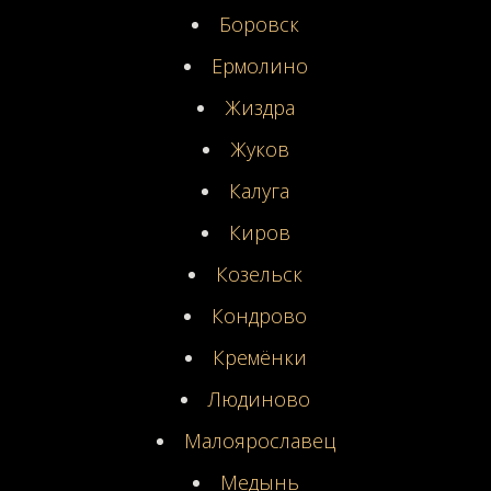
Боровск
Ермолино
Жиздра
Жуков
Калуга
Киров
Козельск
Кондрово
Кремёнки
Людиново
Малоярославец
Медынь