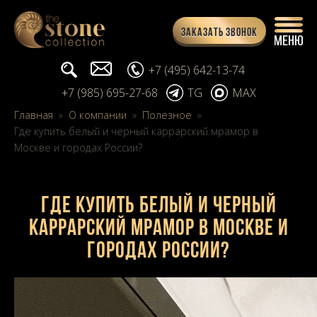
Заказать звонок
Поиск...
info@stone-collection.ru
+7 (495) 642-13-74
+7 (985) 695-27-68
TG
MAX
Главная
»
О компании
»
Полезное
»
Где купить белый и черный каррарский мрамор в
Москве и городах России?
Где купить белый и черный
каррарский мрамор в Москве и
городах России?