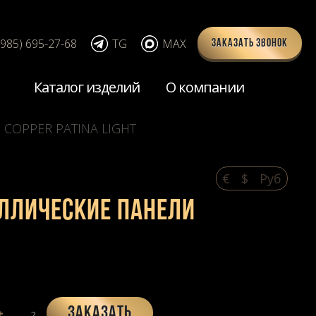
(985) 695-27-68
TG
MAX
Заказать звонок
Каталог изделий
О компании
COPPER PATINA LIGHT
€
$
Pуб
таллические панели
Заказать
2