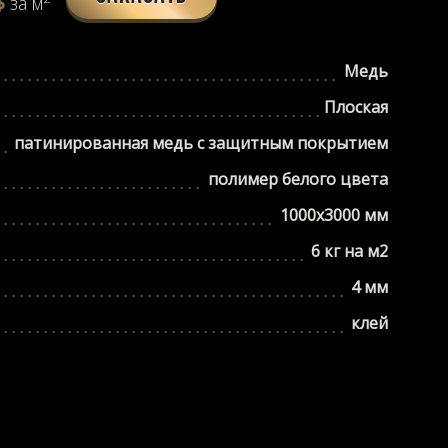
$
за м
Медь
Плоская
патинированная медь с защитным покрытием
полимер белого цвета
1000х3000 мм
6 кг на м2
4 мм
клей