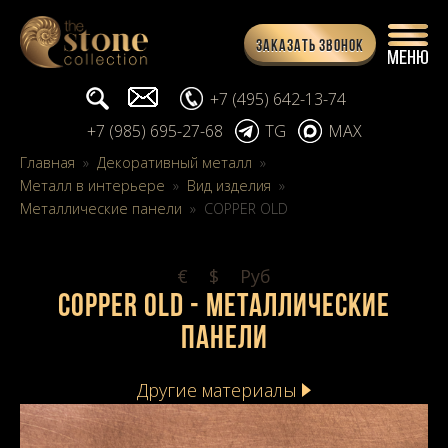
Заказать звонок
Поиск...
info@stone-collection.ru
+7 (495) 642-13-74
+7 (985) 695-27-68
TG
MAX
Главная
»
Декоративный металл
»
Металл в интерьере
»
Вид изделия
»
Металлические панели
»
COPPER OLD
€
$
Pуб
COPPER OLD - Металлические
панели
Другие материалы