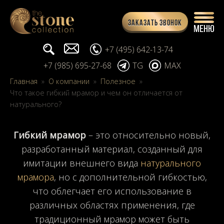
Заказать звонок
Поиск...
info@stone-collection.ru
+7 (495) 642-13-74
+7 (985) 695-27-68
TG
MAX
Главная
»
О компании
»
Полезное
»
Что такое гибкий мрамор и чем он отличается от
натурального?
Гибкий мрамор
– это относительно новый,
разработанный материал, созданный для
имитации внешнего вида
натурального
мрамора
, но с дополнительной гибкостью,
что облегчает его использование в
различных областях применения, где
традиционный мрамор может быть