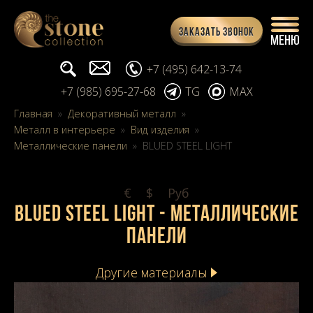
Заказать звонок
Поиск...
info@stone-collection.ru
+7 (495) 642-13-74
+7 (985) 695-27-68
TG
MAX
Главная
»
Декоративный металл
»
Металл в интерьере
»
Вид изделия
»
Металлические панели
»
BLUED STEEL LIGHT
€
$
Pуб
BLUED STEEL LIGHT - Металлические
панели
Другие материалы