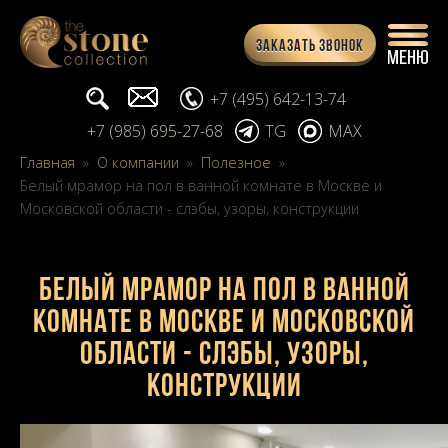
Заказать звонок
Поиск...
info@stone-collection.ru
+7 (495) 642-13-74
+7 (985) 695-27-68
TG
MAX
Главная
»
О компании
»
Полезное
»
Белый мрамор на пол в ванной комнате в Москве и
Московской области - слэбы, узоры, конструкции
Белый мрамор на пол в ванной
комнате в Москве и Московской
области - слэбы, узоры,
конструкции