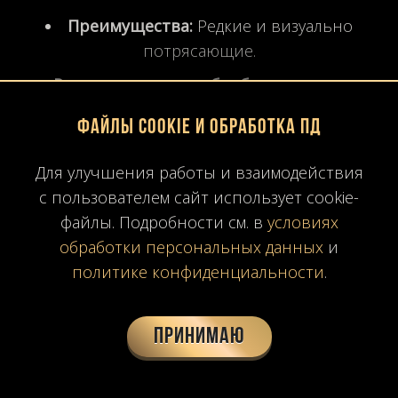
Преимущества:
Редкие и визуально
потрясающие.
Рекомендация по обработке:
отточена
для лучшего сцепления на мокром полу.
Файлы Cookie и обработка ПД
Для улучшения работы и взаимодействия
Тасосский мрамор
с пользователем сайт использует cookie-
файлы. Подробности см. в
условиях
Внешний вид:
чистый, ярко-белый с
обработки персональных данных
и
небольшими прожилками или без них.
политике конфиденциальности
.
Лучше всего для:
ультрасовременный,
минималистичный дизайн или меньшие
Принимаю
ванные комнаты для повышения яркости.
Преимущества:
прекрасно отражает свет,
благодаря чему пространство становится