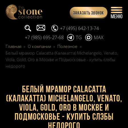
Заказать звонок
Поиск...
info@stone-collection.ru
+7 (495) 642-13-74
+7 (985) 695-27-68
TG
MAX
Главная
»
О компании
»
Полезное
»
Белый мрамор Calacatta (Калакатта) Michelangelo, Venato,
Viola, Gold, Oro в Москве и Подмосковье - купить слэбы
недорого
Белый мрамор Calacatta
(Калакатта) Michelangelo, Venato,
Viola, Gold, Oro в Москве и
Подмосковье - купить слэбы
недорого