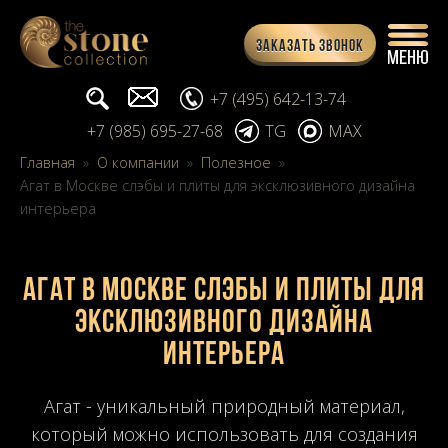
Заказать звонок
Поиск...
info@stone-collection.ru
+7 (495) 642-13-74
+7 (985) 695-27-68
TG
MAX
Главная
»
О компании
»
Полезное
»
Агат в Москве слэбы и плиты для эксклюзивного дизайна
интерьера
Агат в Москве слэбы и плиты для
эксклюзивного дизайна
интерьера
Агат - уникальный природный материал,
который можно использовать для создания