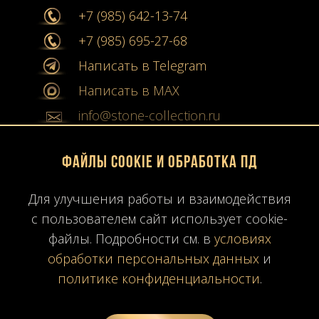
+7 (985) 642-13-74
+7 (985) 695-27-68
Написать в Telegram
Написать в MAX
info@stone-collection.ru
Мы в социальных сетях:
Файлы Cookie и обработка ПД
Instagram
Для улучшения работы и взаимодействия
с пользователем сайт использует cookie-
Youtube
файлы. Подробности см. в
условиях
Карта сайта
обработки персональных данных
и
Политика конфиденциальности
политике конфиденциальности
.
Согласие на обработку ПД
Время работы: ПН-ПТ
10:00-19:00
МСК